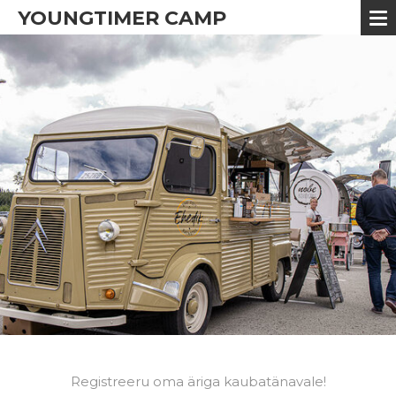
YOUNGTIMER CAMP
Registreeru oma äriga kaubatänavale!