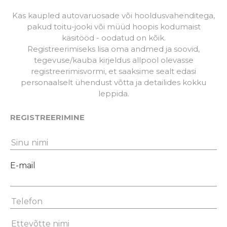
Kas kaupled autovaruosade või hooldusvahenditega,
pakud toitu-jooki või müüd hoopis kodumaist
käsitööd - oodatud on kõik.
Registreerimiseks lisa oma andmed ja soovid,
tegevuse/kauba kirjeldus allpool olevasse
registreerimisvormi, et saaksime sealt edasi
personaalselt ühendust võtta ja detailides kokku
leppida.
REGISTREERIMINE
E-mail