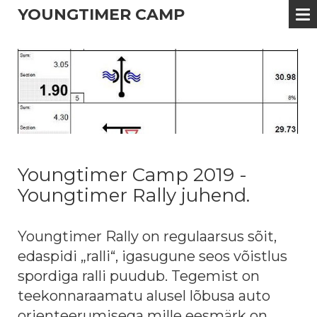
YOUNGTIMER CAMP
Youngtimer Camp 2019 -
Youngtimer Rally juhend.
Youngtimer Rally on regulaarsus sõit,
edaspidi „ralli“, igasugune seos võistlus
spordiga ralli puudub. Tegemist on
teekonnaraamatu alusel lõbusa auto
orienteerumisega mille eesmärk on