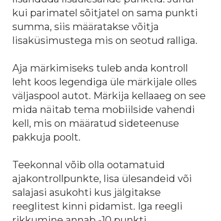
kui parimatel sõitjatel on sama punkti
summa, siis määratakse võitja
lisaküsimustega mis on seotud ralliga.
Aja märkimiseks tuleb anda kontroll
leht koos legendiga üle märkijale olles
väljaspool autot. Märkija kellaaeg on see
mida näitab tema mobiilside vahendi
kell, mis on määratud sideteenuse
pakkuja poolt.
Teekonnal võib olla ootamatuid
ajakontrollpunkte, lisa ülesandeid või
salajasi asukohti kus jälgitakse
reeglitest kinni pidamist. Iga reegli
rikkumine annab -10 punkti.