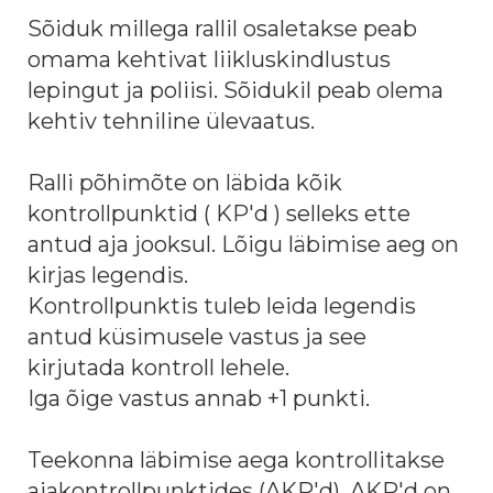
Sõiduk millega rallil osaletakse peab
omama kehtivat liikluskindlustus
lepingut ja poliisi. Sõidukil peab olema
kehtiv tehniline ülevaatus.
Ralli põhimõte on läbida kõik
kontrollpunktid ( KP'd ) selleks ette
antud aja jooksul. Lõigu läbimise aeg on
kirjas legendis.
Kontrollpunktis tuleb leida legendis
antud küsimusele vastus ja see
kirjutada kontroll lehele.
Iga õige vastus annab +1 punkti.
Teekonna läbimise aega kontrollitakse
ajakontrollpunktides (AKP'd). AKP'd on