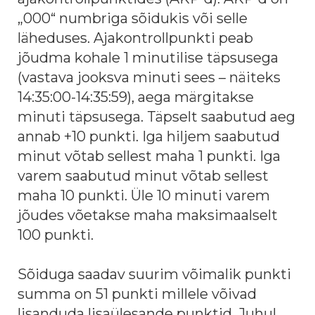
„000“ numbriga sõidukis või selle
läheduses. Ajakontrollpunkti peab
jõudma kohale 1 minutilise täpsusega
(vastava jooksva minuti sees – näiteks
14:35:00-14:35:59), aega märgitakse
minuti täpsusega. Täpselt saabutud aeg
annab +10 punkti. Iga hiljem saabutud
minut võtab sellest maha 1 punkti. Iga
varem saabutud minut võtab sellest
maha 10 punkti. Üle 10 minuti varem
jõudes võetakse maha maksimaalselt
100 punkti.
Sõiduga saadav suurim võimalik punkti
summa on 51 punkti millele võivad
lisanduda lisaülesande punktid. Juhul